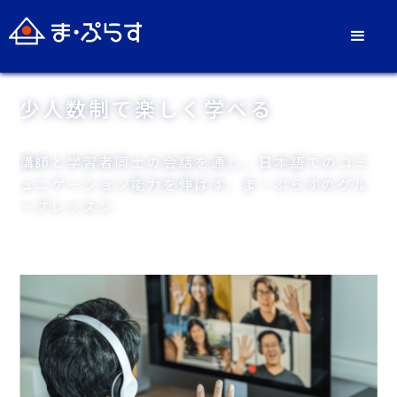
初めての方でも安心
少人数制で
楽しく学べる
リラックスした雰囲気で、
講師と学習者同士の会話を通し、
細やかなヒアリングを
日本語でのコミ
行う、
ュニケーション能力を伸ばす、
ま・ぷらすの体験レッスン
ま・ぷらすのグル
ープレッスン
Slide 3 of 3.