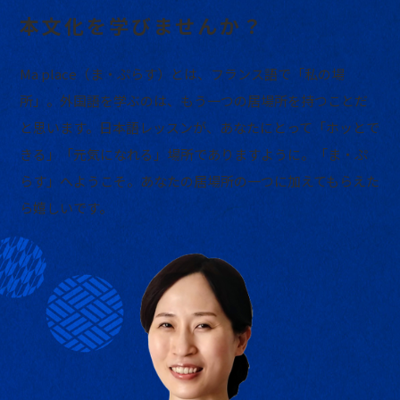
本文化を学びませんか？
Ma place（ま・ぷらす）とは、フランス語で「私の場
所」。
外国語を学ぶのは、もう一つの居場所を持つことだ
と思います。
日本語レッスンが、あなたにとって「ホッとで
きる」
「元気になれる」場所でありますように。
「ま・ぷ
らす」へようこそ。
あなたの居場所の一つに加えてもらえた
ら嬉しいです。