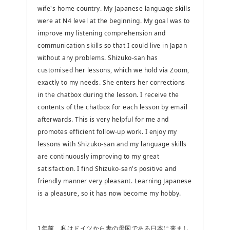
wife's home country. My Japanese language skills
were at N4 level at the beginning. My goal was to
improve my listening comprehension and
communication skills so that I could live in Japan
without any problems. Shizuko-san has
customised her lessons, which we hold via Zoom,
exactly to my needs. She enters her corrections
in the chatbox during the lesson. I receive the
contents of the chatbox for each lesson by email
afterwards. This is very helpful for me and
promotes efficient follow-up work. I enjoy my
lessons with Shizuko-san and my language skills
are continuously improving to my great
satisfaction. I find Shizuko-san's positive and
friendly manner very pleasant. Learning Japanese
is a pleasure, so it has now become my hobby.
1年前、私はドイツから妻の母国である日本に来まし