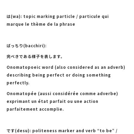
は(wa): topic marking particle / particule qui
marque le thème de la phrase
ばっちり(bacchiri):
完ぺきである様子を表します。
Onomatopoeic word (also considered as an adverb)
describing being perfect or doing something
perfectly.
Onomatopée (aussi considérée comme adverbe)
exprimant un état parfait ou une action
parfaitement accomplie.
です(desu): politeness marker and verb “to be” /