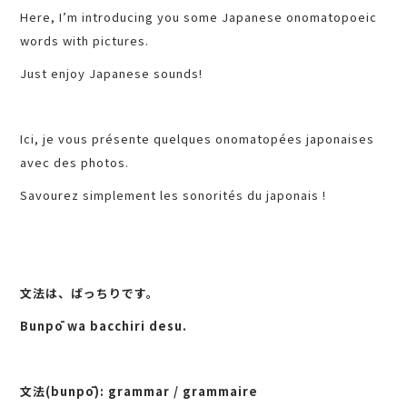
Here, I’m introducing you some Japanese onomatopoeic
words with pictures.
Just enjoy Japanese sounds!
Ici, je vous présente quelques onomatopées japonaises
avec des photos.
Savourez simplement les sonorités du japonais !
文法は、ばっちりです。
Bunpō wa bacchiri desu.
文法(bunpō): grammar / grammaire