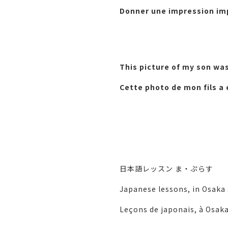
Donner une impression im
This picture of my son wa
Cette photo de mon fils a é
日本語レッスン ま・ぷらす
Japanese lessons, in Osaka
Leçons de japonais, à Osaka