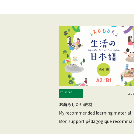
Journal
202
お薦めしたい教材
My recommended learning ｍaterial
Mon support pédagogique recomma