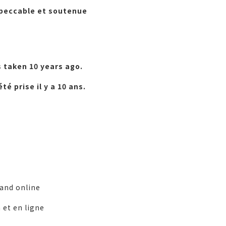
peccable et soutenue
s taken 10 years ago.
té prise il y a 10 ans.
 and online
 et en ligne