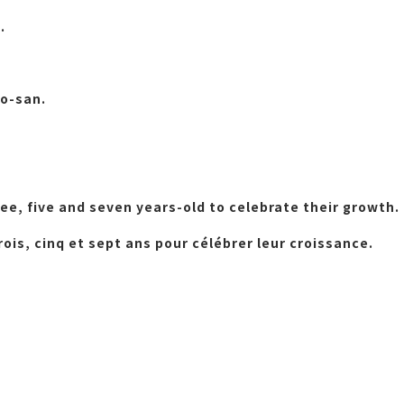
.
go-san.
hree, five and seven years-old to celebrate their growth.
rois, cinq et sept ans pour célébrer leur croissance.