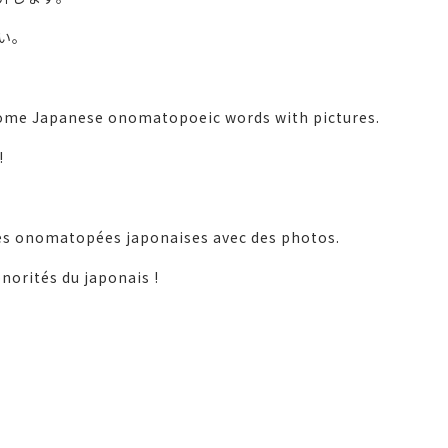
い。
some Japanese onomatopoeic words with pictures.
!
ques onomatopées japonaises avec des photos.
norités du japonais !