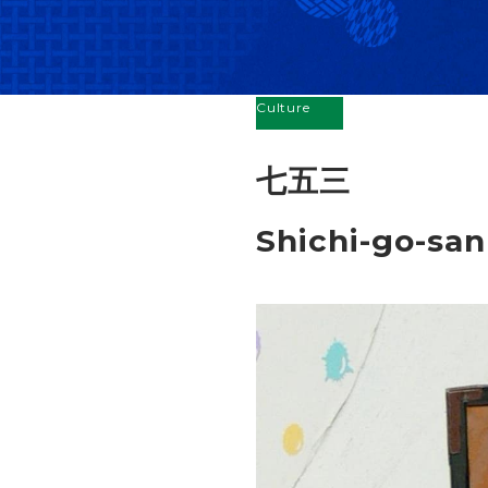
Culture
七五三
Shichi-go-san