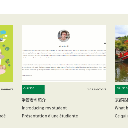
Journal
Journa
6-08-03
2026-07-27
学習者の紹介
京都訪
Introducing my student
What b
ndé
Présentation d'une étudiante
Ce qui