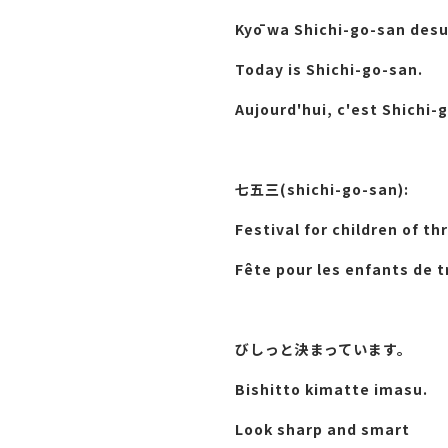
Kyō wa Shichi-go-san desu
Today is Shichi-go-san.
Aujourd'hui, c'est Shichi-
七五三(shichi-go-san):
Festival for children of t
Fête pour les enfants de t
びしっと決まっています。
Bishitto kimatte imasu.
Look sharp and smart