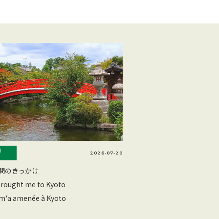
l
2026-07-20
問のきっかけ
rought me to Kyoto
 m'a amenée à Kyoto