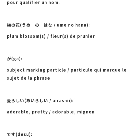
pour qualifier un nom.
梅の花(うめ の はな / ume no hana):
plum blossom(s) / fleur(s) de prunier
が(ga):
subject marking particle / particule qui marque le
sujet de la phrase
愛らしい(あいらしい / airashii):
adorable, pretty / adorable, mignon
です(desu):