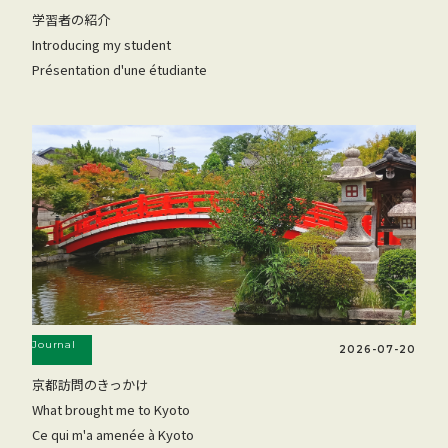
学習者の紹介
Introducing my student
Présentation d'une étudiante
Journal
2026-07-20
京都訪問のきっかけ
What brought me to Kyoto
Ce qui m'a amenée à Kyoto