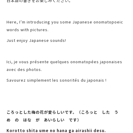
日本語の響きをお楽しみください。
Here, I’m introducing you some Japanese onomatopoeic
words with pictures.
Just enjoy Japanese sounds!
Ici, je vous présente quelques onomatopées japonaises
avec des photos.
Savourez simplement les sonorités du japonais !
ころっとした梅の花が愛らしいです。（ころっと した う
め の はな が あいらしい です）
Korotto shita ume no hana ga airashii desu.