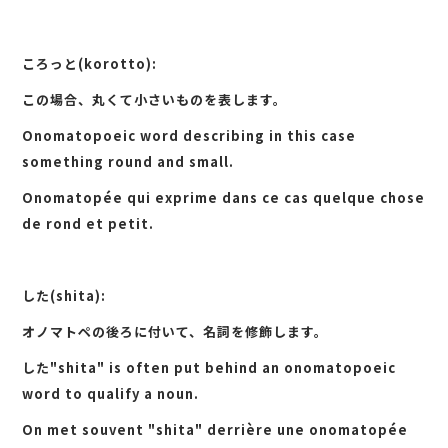
ころっと(korotto):
この場合、丸くて小さいものを表します。
Onomatopoeic word describing in this case
something round and small.
Onomatopée qui exprime dans ce cas quelque chose
de rond et petit.
した(shita):
オノマトペの後ろに付いて、名詞を修飾します。
した"shita" is often put behind an onomatopoeic
word to qualify a noun.
On met souvent "shita" derrière une onomatopée