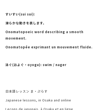
すいすい(sui sui):
滑らかな動きを表します。
Onomatopoeic word describing a smooth
movement.
Onomatopée exprimant un mouvement fluide.
泳ぐ(およぐ・oyogu): swim / nager
日本語レッスン ま・ぷらす
Japanese lessons, in Osaka and online
Leçons de japonais, à Osaka et en ligne