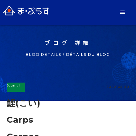
ブログ 詳細
BLOG DETAILS / DÉTAILS DU BLOG
Journal
2022-05-30
鯉(こい)
Carps