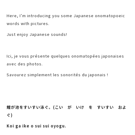
Here, I’m introducing you some Japanese onomatopoeic
words with pictures.
Just enjoy Japanese sounds!
Ici, je vous présente quelques onomatopées japonaises
avec des photos.
Savourez simplement les sonorités du japonais !
鯉が池をすいすい泳ぐ。(こい が いけ を すいすい およ
ぐ)
Koi ga ike o sui sui oyogu.