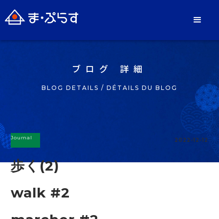
ブログ 詳細
BLOG DETAILS / DÉTAILS DU BLOG
Journal
2022-12-12
歩く(2)
walk #2