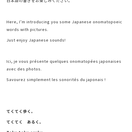
日本語の響きをお楽しみください。
Here, I’m introducing you some Japanese onomatopoeic
words with pictures.
Just enjoy Japanese sounds!
Ici, je vous présente quelques onomatopées japonaises
avec des photos.
Savourez simplement les sonorités du japonais !
てくてく歩く。
てくてく あるく。