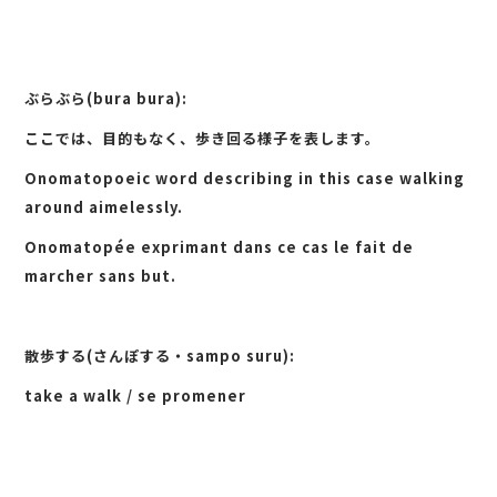
ぶらぶら(bura bura):
ここでは、目的もなく、歩き回る様子を表します。
Onomatopoeic word describing in this case walking
around aimelessly.
Onomatopée exprimant dans ce cas le fait de
marcher sans but.
散歩する(さんぽする・sampo suru):
take a walk / se promener