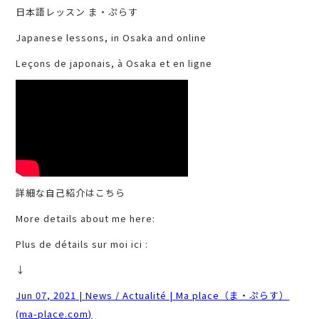
日本語レッスン ま・ぷらす
Japanese lessons, in Osaka and online
Leçons de japonais, à Osaka et en ligne
詳細な自己紹介はこちら
More details about me here:
Plus de détails sur moi ici :
↓
Jun 07, 2021 | News / Actualité | Ma place（ま・ぷらす）
(ma-place.com)