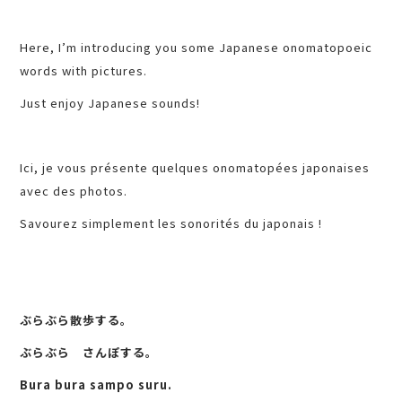
Here, I’m introducing you some Japanese onomatopoeic
words with pictures.
Just enjoy Japanese sounds!
Ici, je vous présente quelques onomatopées japonaises
avec des photos.
Savourez simplement les sonorités du japonais !
ぶらぶら散歩する。
ぶらぶら さんぽする。
Bura bura sampo suru.