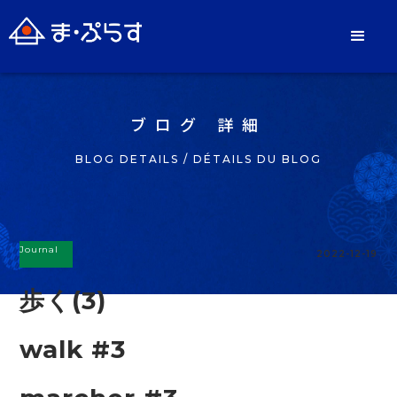
ブログ 詳細
BLOG DETAILS / DÉTAILS DU BLOG
Journal
2022-12-19
歩く(3)
walk #3