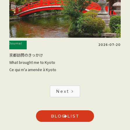
Journal
2026-07-20
京都訪問のきっかけ
What brought me to Kyoto
Ce qui m'a amenée à Kyoto
Next
BLOG LIST