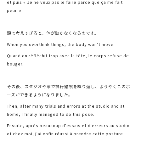
et puis « Je ne veux pas le faire parce que ça me fait
peur. »
頭で考えすぎると、体が動かなくなるのです。
When you overthink things, the body won’t move.
Quand on réfléchit trop avec la tête, le corps refuse de
bouger.
その後、スタジオや家で試行錯誤を繰り返し、ようやくこのポ
ーズができるようになりました。
Then, after many trials and errors at the studio and at
home, I finally managed to do this pose.
Ensuite, après beaucoup d'essais et d'erreurs au studio
et chez moi, j'ai enfin réussi à prendre cette posture.