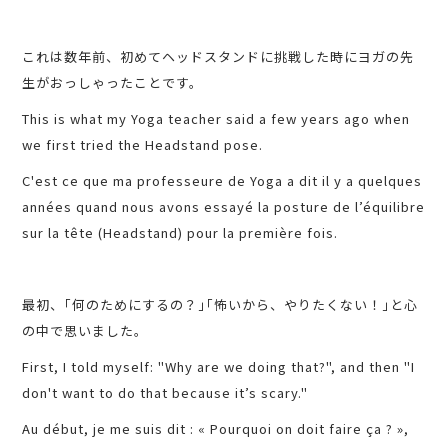
これは数年前、初めてヘッドスタンドに挑戦した時にヨガの先
生がおっしゃったことです。
This is what my Yoga teacher said a few years ago when
we first tried the Headstand pose.
C'est ce que ma professeure de Yoga a dit il y a quelques
années quand nous avons essayé la posture de l’équilibre
sur la tête (Headstand) pour la première fois.
最初、｢何のためにするの？｣｢怖いから、やりたくない！｣と心
の中で思いました。
First, I told myself: "Why are we doing that?", and then "I
don't want to do that because it’s scary."
Au début, je me suis dit : « Pourquoi on doit faire ça ? »,