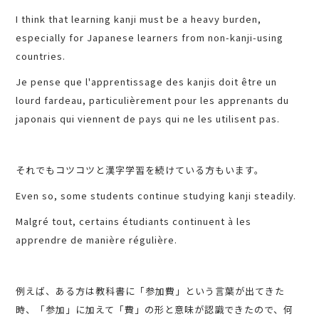
I think that learning kanji must be a heavy burden,
especially for Japanese learners from non-kanji-using
countries.
Je pense que l'apprentissage des kanjis doit être un
lourd fardeau, particulièrement pour les apprenants du
japonais qui viennent de pays qui ne les utilisent pas.
それでもコツコツと漢字学習を続けている方もいます。
Even so, some students continue studying kanji steadily.
Malgré tout, certains étudiants continuent à les
apprendre de manière régulière.
例えば、ある方は教科書に「参加費」という言葉が出てきた
時、「参加」に加えて「費」の形と意味が認識できたので、何