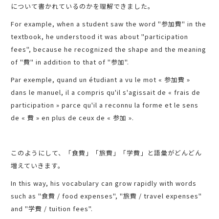
について書かれているのかを理解できました。
For example, when a student saw the word "参加費" in the
textbook, he understood it was about "participation
fees", because he recognized the shape and the meaning
of "費" in addition to that of "参加".
Par exemple, quand un étudiant a vu le mot « 参加費 »
dans le manuel, il a compris qu'il s'agissait de « frais de
participation » parce qu'il a reconnu la forme et le sens
de « 費 » en plus de ceux de « 参加 ».
このようにして、「食費」「旅費」「学費」と語彙がどんどん
増えていきます。
In this way, his vocabulary can grow rapidly with words
such as "食費 / food expenses", "旅費 / travel expenses"
and "学費 / tuition fees".