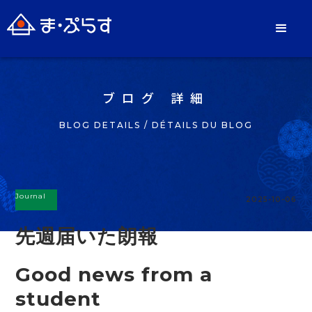
ブログ 詳細
BLOG DETAILS / DÉTAILS DU BLOG
Journal
2025-10-06
先週届いた朗報
Good news from a
student