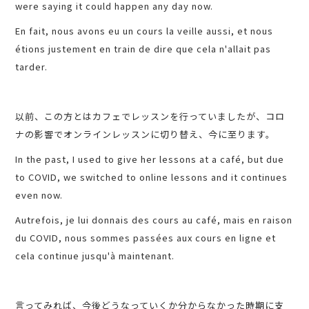
were saying it could happen any day now.
En fait, nous avons eu un cours la veille aussi, et nous
étions justement en train de dire que cela n'allait pas
tarder.
以前、この方とはカフェでレッスンを行っていましたが、コロ
ナの影響でオンラインレッスンに切り替え、今に至ります。
In the past, I used to give her lessons at a café, but due
to COVID, we switched to online lessons and it continues
even now.
Autrefois, je lui donnais des cours au café, mais en raison
du COVID, nous sommes passées aux cours en ligne et
cela continue jusqu'à maintenant.
言ってみれば、今後どうなっていくか分からなかった時期に支