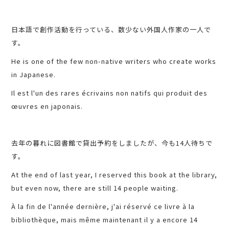
日本語で創作活動を行っている、数少ない外国人作家の一人で
す。
He is one of the few non-native writers who create works
in Japanese.
Il est l'un des rares écrivains non natifs qui produit des
œuvres en japonais.
去年の暮れに図書館で貸出予約をしましたが、今も14人待ちで
す。
At the end of last year, I reserved this book at the library,
but even now, there are still 14 people waiting.
À la fin de l'année dernière, j'ai réservé ce livre à la
bibliothèque, mais même maintenant il y a encore 14