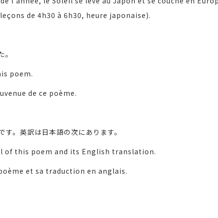
 de l'année, le Soleil se lève au Japon et se couche en Eur
 leçons de 4h30 à 6h30, heure japonaise).
た。
his poem.
souvenue de ce poème.
です。英訳は日本語の次にあります。
l of this poem and its English translation.
 poème et sa traduction en anglais.