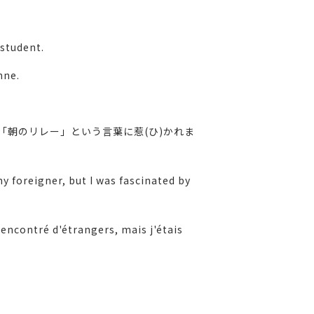
 student.
nne.
朝のリレー」という言葉に惹(ひ)かれま
y foreigner, but I was fascinated by
rencontré d'étrangers, mais j'étais