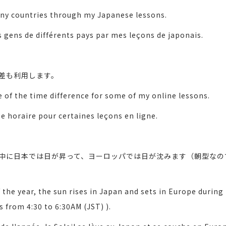
ny countries through my Japanese lessons.
 gens de différents pays par mes leçons de japonais.
差も利用します。
of the time difference for some of my online lessons.
ge horaire pour certaines leçons en ligne.
中に日本では日が昇って、ヨーロッパでは日が沈みます（朝型なので
f the year, the sun rises in Japan and sets in Europe durin
 from 4:30 to 6:30AM (JST) ).