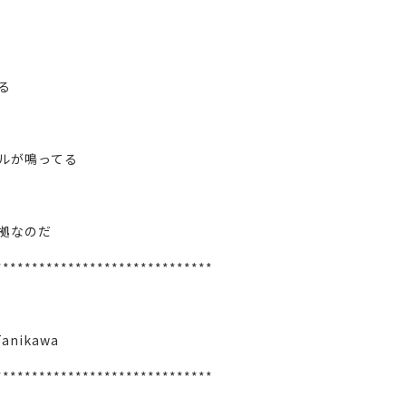
る
ルが鳴ってる
拠なのだ
******************************
Tanikawa
******************************