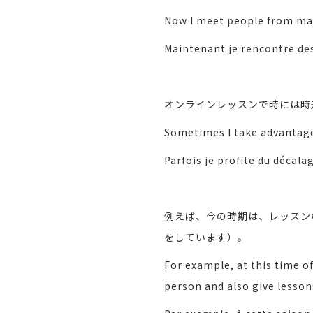
Now I meet people from ma
Maintenant je rencontre des
オンラインレッスンで時には時
Sometimes I take advantage 
Parfois je profite du décala
例えば、今の時期は、レッスン
をしています）。
For example, at this time o
person and also give lessons