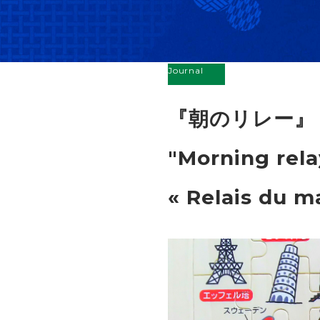
Journal
『朝のリレー』
"Morning rela
« Relais du m