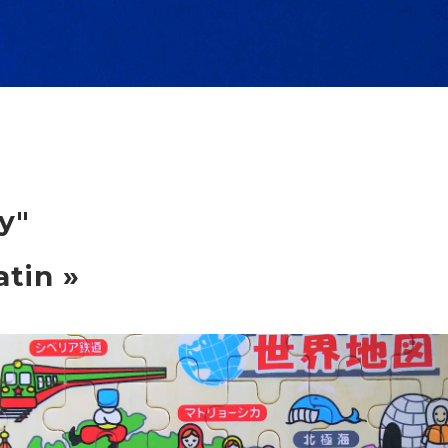
y"
atin »