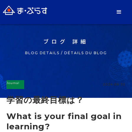
ブログ 詳細
BLOG DETAILS / DÉTAILS DU BLOG
Journal
2024-06-30
学習の最終目標は？
What is your final goal in
learning?