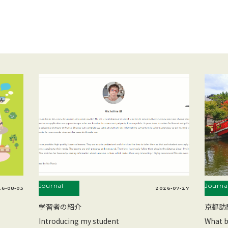
Journal
Journa
6-08-03
2026-07-27
学習者の紹介
京都訪
Introducing my student
What b