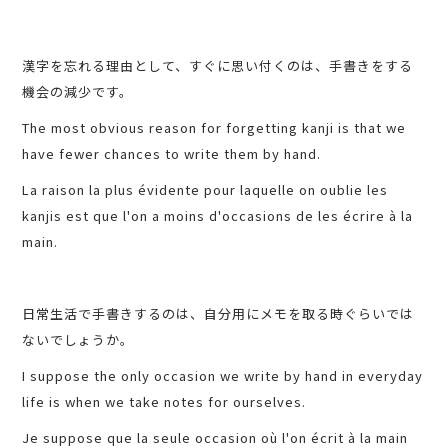
漢字を忘れる理由として、すぐに思い付くのは、手書きをする
機会の減少です。
The most obvious reason for forgetting kanji is that we
have fewer chances to write them by hand.
La raison la plus évidente pour laquelle on oublie les
kanjis est que l'on a moins d'occasions de les écrire à la
main.
日常生活で手書きするのは、自分用にメモを取る時ぐらいでは
ないでしょうか。
I suppose the only occasion we write by hand in everyday
life is when we take notes for ourselves.
Je suppose que la seule occasion où l'on écrit à la main