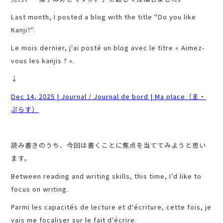
Last month, I posted a blog with the title "Do you like
Kanji?".
Le mois dernier, j'ai posté un blog avec le titre « Aimez-
vous les kanjis ? ».
↓
Dec 14, 2025 | Journal / Journal de bord | Ma place（ま・
ぷらす）
読み書きのうち、今回は書くことに焦点を当ててみようと思い
ます。
Between reading and writing skills, this time, I’d like to
focus on writing.
Parmi les capacités de lecture et d'écriture, cette fois, je
vais me focaliser sur le fait d'écrire.